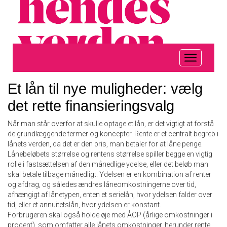
Et lån til nye muligheder: vælg
det rette finansieringsvalg
Når man står overfor at skulle optage et lån, er det vigtigt at forstå
de grundlæggende termer og koncepter. Rente er et centralt begreb i
lånets verden, da det er den pris, man betaler for at låne penge.
Lånebeløbets størrelse og rentens størrelse spiller begge en vigtig
rolle i fastsættelsen af den månedlige ydelse, eller det beløb man
skal betale tilbage månedligt. Ydelsen er en kombination af renter
og afdrag, og således ændres låneomkostningerne over tid,
afhængigt af lånetypen, enten et serielån, hvor ydelsen falder over
tid, eller et annuitetslån, hvor ydelsen er konstant.
Forbrugeren skal også holde øje med ÅOP (årlige omkostninger i
procent), som omfatter alle lånets omkostninger, herunder rente,