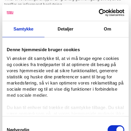
træffer en informeret beslutning.
LÅNEVILKÅR OG
BEREGNINGER
Samtykke
Detaljer
Om
Lånevilkår
er de betingelser, under hvilke låneudbydere tilbyder
kapital. Det omfatter
rente
,
løbetid
, og
afdrag
.
Årlig omkostning i
procent (ÅOP)
er en nøgleindikator for låneomkostninger, idet den
Denne hjemmeside bruger cookies
inkluderer renter og gebyrer. En
boliglånsberegner
kan hjælpe med
Vi ønsker dit samtykke til, at vi må bruge egne cookies
at estimere den månedlige ydelse og samlet omkostning for et
og cookies fra tredjeparter til at optimere dit besøg på
huslån.
LÅNEPROCESSEN OG
vores hjemmeside ved at sikre funktionalitet, generere
statistik og huske dine præferencer samt til brug for
LÅNEUDBYDERE
markedsføring, så vi kan optimere vores reklametiltag på
sociale medier og til at vise dig funktioner i forbindelse
med sociale medier.
Når en
ansøgning
indgives, udfører låneudbyderen en
kreditvurdering
for at vurdere låntagers tilbagebetalingsevne.
Online
Du kan til enhver tid trække dit samtykke tilbage. Du skal
lån
tilbyder ofte hurtigere godkendelse og
straksoverførsel
. Ved
være opmærksom på, at vores hjemmeside muligvis ikke
sammenligning af lån er det vigtigt at se på både
rente
og
gebyrer
.
LÅNETYPER OG MULIGHEDER
fungerer optimalt, hvis du ikke accepterer cookies eller
Samtykkevalg
tilbagetrækker et samtykke. Du kan læse mere om vores
Nødvendig