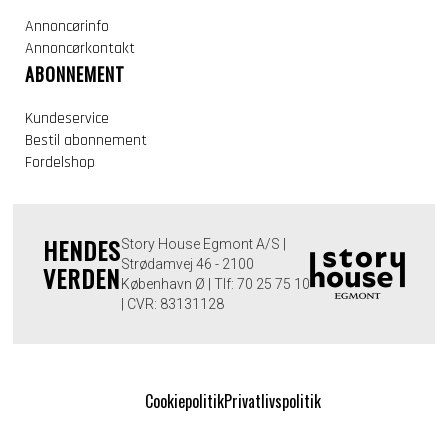
Annoncørinfo
Annoncørkontakt
ABONNEMENT
Kundeservice
Bestil abonnement
Fordelshop
HENDES
Story House Egmont A/S |
Strødamvej 46 - 2100
VERDEN
København Ø | Tlf: 70 25 75 10
| CVR: 83131128
Cookiepolitik
Privatlivspolitik