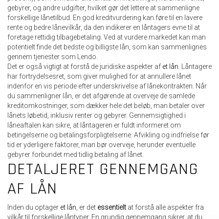
gebyrer, og andre udgifter, hvilket gør det lettere at sammenligne
forskellige lånetilbud. En god kreditvurdering kan føre til en lavere
rente og bedre lånevilkår, da den indikerer en låntagers evne til at
foretage rettidig tilbagebetaling. Ved at vurdere markedet kan man
potentielt finde det bedste og billigste lån, som kan sammenlignes
gennem tjenester som Lendo.
Det er også vigtigt at forstå de juridiske aspekter af
et lån
. Låntagere
har fortrydelsesret, som giver mulighed for at annullere lånet
indenfor en vis periode efter underskrivelse af lånekontrakten. Når
du sammenligner lån, er det afgørende at overveje de samlede
kreditomkostninger, som dækker hele det beløb, man betaler over
lånets løbetid, inklusiv renter og gebyrer. Gennemsigtighed i
låneaftalen kan sikre, at låntageren er fuldt informeret om
betingelserne og betalingsforpligtelserne. Afvikling og indfrielse før
tid er yderligere faktorer, man bør overveje, herunder eventuelle
gebyrer forbundet med tidlig betaling af lånet.
DETALJERET GENNEMGANG
AF LÅN
Inden du optager
et lån
, er det
essentielt
at forstå alle aspekter fra
vilkår til forskellige låntyper. En grundig gennemgang sikrer, at du